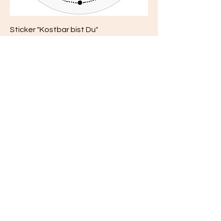
Sticker "Kostbar bist Du"
Preis
0,60 €
Sticker "wertvoll"
Preis
0,60 €