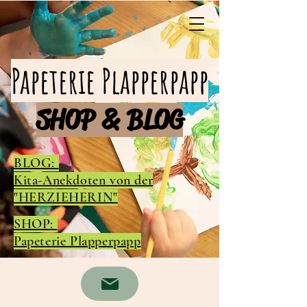
Papeterie Plapperpapp
SHOP & BLOG
BLOG:
Kita-Anekdoten von der
"HERZIEHERIN"
SHOP:
Papeterie Plapperpapp