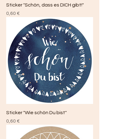
Sticker "Schön, dass es DICH gibt!"
Preis
0,60 €
Sticker "Wie schön Du bist"
Preis
0,60 €