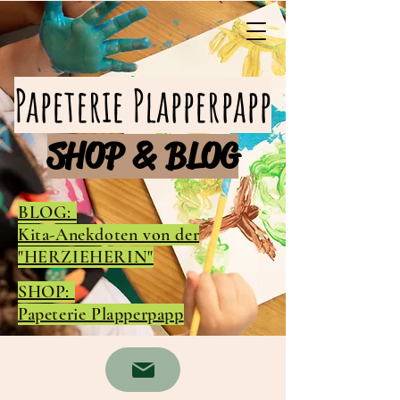
Papeterie Plapperpapp
SHOP & BLOG
BLOG:
Kita-Anekdoten von der
"HERZIEHERIN"
SHOP:
Papeterie Plapperpapp