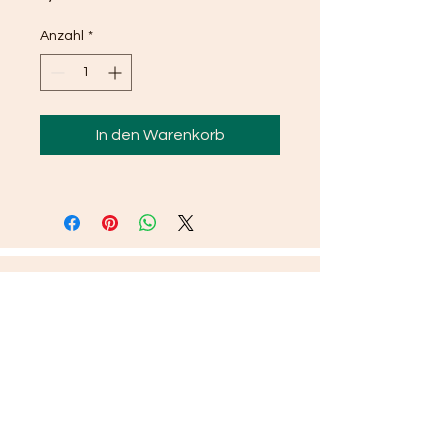
Anzahl
*
In den Warenkorb
All content Copyright© 2022
by HERZieherin.
Proudly created with
Wix.com
I
MPRESSUM:
Verantwortlich für den Inhalt nach § 55