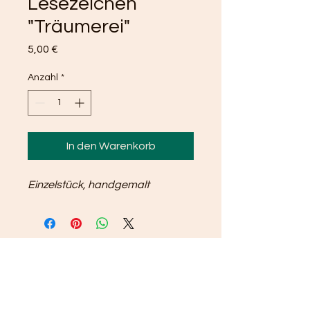
Lesezeichen
"Träumerei"
Preis
5,00 €
Anzahl
*
In den Warenkorb
Einzelstück, handgemalt
All content Copyright© 2022
by HERZieherin.
Proudly created with