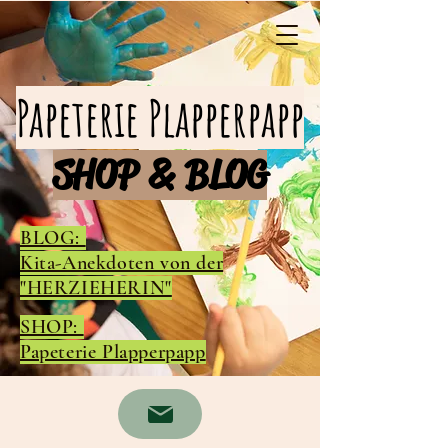
Papeterie Plapperpapp
SHOP & BLOG
BLOG:
Kita-Anekdoten von der
"HERZIEHERIN"
SHOP:
Papeterie Plapperpapp